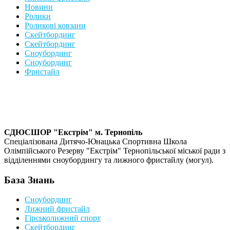
Новини
Ролики
Роликові ковзани
Скейтбординг
Скейтбординг
Сноубординг
Сноубординг
Фристайл
СДЮСШОР "Екстрім" м. Тернопіль
Спеціалізована Дитячо-Юнацька Спортивна Школа
Олімпійського Резерву "Екстрім" Тернопільської міської ради з
відділеннями сноубордингу та лижного фристайлу (могул).
База Знань
Сноубординг
Лижний фристайл
Гірськолижний спорт
Скейтбординг