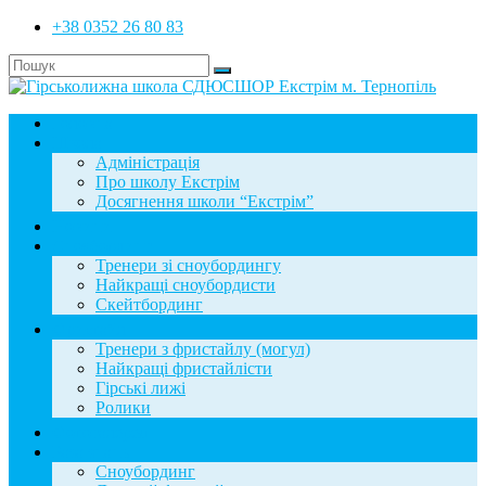
+38 0352 26 80 83
Головна
Школа
Адміністрація
Про школу Екстрім
Досягнення школи “Екстрім”
Новини
Сноубординг
Тренери зі сноубордингу
Найкращі сноубордисти
Скейтбординг
Фристайл
Тренери з фристайлу (могул)
Найкращі фристайлісти
Гірські лижі
Ролики
Фотогалерея
База знань
Сноубординг