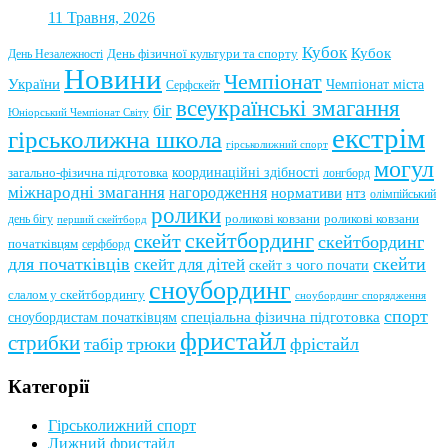
11 Травня, 2026
Кубок
Кубок
День фізичної культури та спорту
День Незалежності
Новини
Чемпіонат
України
Чемпіонат міста
Серфскейт
всеукраїнські змагання
біг
Юніорський Чемпіонат Світу
екстрім
гірськолижна школа
гірськолижний спорт
могул
координаційні здібності
загально-фізична підготовка
лонгборд
міжнародні змагання
нагородження
нормативи
нтз
олімпійський
ролики
роликові ковзани
роликові ковзани
день бігу
перший скейтборд
скейтбординг
скейт
скейтбординг
початківцям
серфборд
для початківців
скейти
скейт для дітей
скейт з чого почати
сноубординг
слалом у скейтбордингу
сноубординг спорядження
спорт
сноубордистам початківцям
спеціальна фізична підготовка
фристайл
стрибки
табір
трюки
фрістайл
Категорії
Гірськолижний спорт
Лижний фристайл