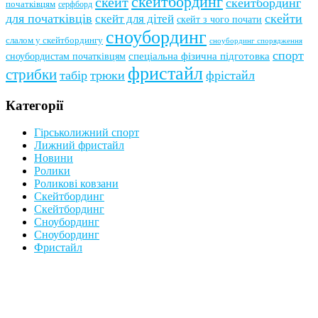
скейтбординг
скейт
скейтбординг
початківцям
серфборд
для початківців
скейти
скейт для дітей
скейт з чого почати
сноубординг
слалом у скейтбордингу
сноубординг спорядження
спорт
сноубордистам початківцям
спеціальна фізична підготовка
фристайл
стрибки
табір
трюки
фрістайл
Категорії
Гірськолижний спорт
Лижний фристайл
Новини
Ролики
Роликові ковзани
Скейтбординг
Скейтбординг
Сноубординг
Сноубординг
Фристайл