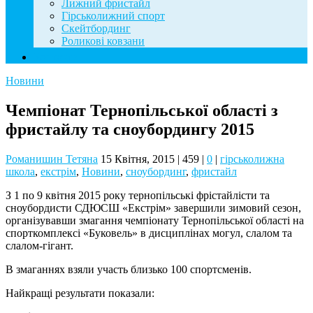
Лижний фристайл
Гірськолижний спорт
Скейтбординг
Роликові ковзани
Контакти
Новини
Чемпіонат Тернопільської області з
фристайлу та сноубордингу 2015
Романишин Тетяна
15 Квітня, 2015
|
459
|
0
|
гірськолижна
школа
,
екстрім
,
Новини
,
сноубординг
,
фристайл
З 1 по 9 квітня 2015 року тернопільські фрістайлісти та
сноубордисти СДЮСШ «Екстрім» завершили зимовий сезон,
організувавши змагання чемпіонату Тернопільської області на
спорткомплексі «Буковель» в дисциплінах могул, слалом та
слалом-гігант.
В змаганнях взяли участь близько 100 спортсменів.
Найкращі результати показали: