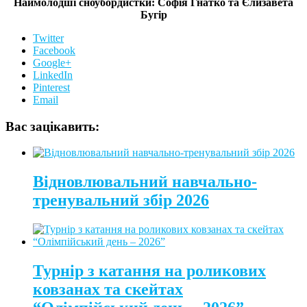
Наймолодші сноубордистки: Софія Гнатко та Єлизавета
Бугір
Twitter
Facebook
Google+
LinkedIn
Pinterest
Email
Вас зацікавить:
Відновлювальний навчально-
тренувальний збір 2026
Турнір з катання на роликових
ковзанах та скейтах