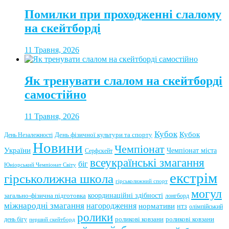
Помилки при проходженні слалому
на скейтборді
11 Травня, 2026
Як тренувати слалом на скейтборді
самостійно
11 Травня, 2026
Кубок
Кубок
День фізичної культури та спорту
День Незалежності
Новини
Чемпіонат
України
Чемпіонат міста
Серфскейт
всеукраїнські змагання
біг
Юніорський Чемпіонат Світу
екстрім
гірськолижна школа
гірськолижний спорт
могул
координаційні здібності
загально-фізична підготовка
лонгборд
міжнародні змагання
нагородження
нормативи
нтз
олімпійський
ролики
роликові ковзани
роликові ковзани
день бігу
перший скейтборд