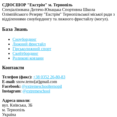
СДЮСШОР "Екстрім" м. Тернопіль
Спеціалізована Дитячо-Юнацька Спортивна Школа
Олімпійського Резерву "Екстрім" Тернопільської міської ради з
відділеннями сноубордингу та лижного фристайлу (могул).
База Знань
Сноубординг
Лижний фристайл
Гірськолижний спорт
Скейтбординг
Роликові ковзани
Контакти
Телефон (факс):
+38 0352 26-80-83
E-mail:
snow.terno[at]gmail.com
Facebook:
@extremeschoolternopil
Instagram
:
@extremeschool
Адреса школи
:
вул. Київська, 3Б
м. Тернопіль
Україна