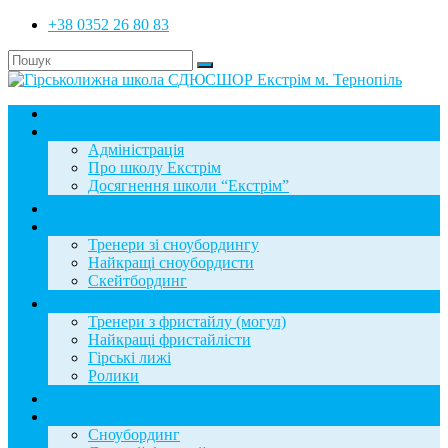
+38 0352 26 80 83
Головна
Школа
Адміністрація
Про школу Екстрім
Досягнення школи “Екстрім”
Новини
Сноубординг
Тренери зі сноубордингу
Найкращі сноубордисти
Скейтбординг
Фристайл
Тренери з фристайлу (могул)
Найкращі фристайлісти
Гірські лижі
Ролики
Фотогалерея
База знань
Сноубординг