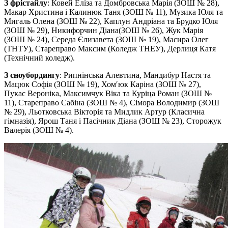
З фрістайлу
: Ковей Еліза та Домбровська Марія (ЗОШ № 28),
Макар Христина і Калинюк Таня (ЗОШ № 11), Музика Юля та
Мигаль Олена (ЗОШ № 22), Каплун Андріана та Брудко Юля
(ЗОШ № 29), Никифорчин Діана(ЗОШ № 26), Жук Марія
(ЗОШ № 24), Середа Єлизавета (ЗОШ № 19), Масира Олег
(ТНТУ), Стареправо Максим (Коледж ТНЕУ), Дерлиця Катя
(Технічний коледж).
З сноубордингу
: Рипнінська Алевтина, Мандибур Настя та
Мацюк Софія (ЗОШ № 19), Хом′юк Каріна (ЗОШ № 27),
Пукас Вероніка, Максимчук Віка та Куріца Роман (ЗОШ №
11), Стареправо Сабіна (ЗОШ № 4), Сімора Володимир (ЗОШ
№ 29), Льотковська Вікторія та Мидлик Артур (Класична
гімназія), Ярош Таня і Пасічник Діана (ЗОШ № 23), Сторожук
Валерія (ЗОШ № 4).