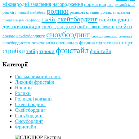
міжнародні змагання
нагородження
нормативи
нтз
олімпійський
ролики
роликові ковзани
роликові ковзани
день бігу
перший скейтборд
скейтбординг
скейт
скейтбординг
початківцям
серфборд
для початківців
скейти
скейт для дітей
скейт з чого почати
сноубординг
слалом у скейтбордингу
сноубординг спорядження
спорт
сноубордистам початківцям
спеціальна фізична підготовка
фристайл
стрибки
табір
трюки
фрістайл
Категорії
Гірськолижний спорт
Лижний фристайл
Новини
Ролики
Роликові ковзани
Скейтбординг
Скейтбординг
Сноубординг
Сноубординг
Фристайл