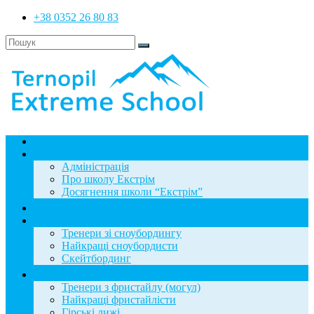
+38 0352 26 80 83
Головна
Школа
Адміністрація
Про школу Екстрім
Досягнення школи “Екстрім”
Новини
Сноубординг
Тренери зі сноубордингу
Найкращі сноубордисти
Скейтбординг
Фристайл
Тренери з фристайлу (могул)
Найкращі фристайлісти
Гірські лижі