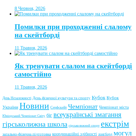
8 Червня, 2026
Помилки при проходженні слалому
на скейтборді
11 Травня, 2026
Як тренувати слалом на скейтборді
самостійно
11 Травня, 2026
Кубок
Кубок
День фізичної культури та спорту
День Незалежності
Новини
Чемпіонат
України
Чемпіонат міста
Серфскейт
всеукраїнські змагання
біг
Юніорський Чемпіонат Світу
екстрім
гірськолижна школа
гірськолижний спорт
могул
координаційні здібності
загально-фізична підготовка
лонгборд