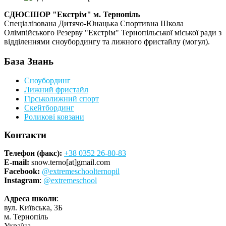
СДЮСШОР "Екстрім" м. Тернопіль
Спеціалізована Дитячо-Юнацька Спортивна Школа
Олімпійського Резерву "Екстрім" Тернопільської міської ради з
відділеннями сноубордингу та лижного фристайлу (могул).
База Знань
Сноубординг
Лижний фристайл
Гірськолижний спорт
Скейтбординг
Роликові ковзани
Контакти
Телефон (факс):
+38 0352 26-80-83
E-mail:
snow.terno[at]gmail.com
Facebook:
@extremeschoolternopil
Instagram
:
@extremeschool
Адреса школи
:
вул. Київська, 3Б
м. Тернопіль
Україна