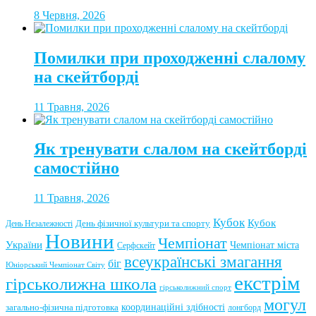
8 Червня, 2026
Помилки при проходженні слалому
на скейтборді
11 Травня, 2026
Як тренувати слалом на скейтборді
самостійно
11 Травня, 2026
Кубок
Кубок
День фізичної культури та спорту
День Незалежності
Новини
Чемпіонат
України
Чемпіонат міста
Серфскейт
всеукраїнські змагання
біг
Юніорський Чемпіонат Світу
екстрім
гірськолижна школа
гірськолижний спорт
могул
координаційні здібності
загально-фізична підготовка
лонгборд