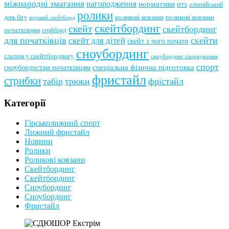
міжнародні змагання
нагородження
нормативи
нтз
олімпійський
ролики
роликові ковзани
роликові ковзани
день бігу
перший скейтборд
скейтбординг
скейт
скейтбординг
початківцям
серфборд
для початківців
скейти
скейт для дітей
скейт з чого почати
сноубординг
слалом у скейтбордингу
сноубординг спорядження
спорт
сноубордистам початківцям
спеціальна фізична підготовка
фристайл
стрибки
табір
трюки
фрістайл
Категорії
Гірськолижний спорт
Лижний фристайл
Новини
Ролики
Роликові ковзани
Скейтбординг
Скейтбординг
Сноубординг
Сноубординг
Фристайл