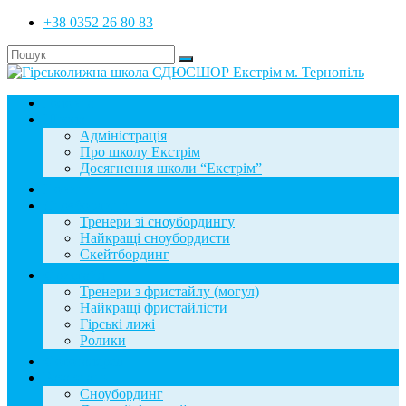
+38 0352 26 80 83
Головна
Школа
Адміністрація
Про школу Екстрім
Досягнення школи “Екстрім”
Новини
Сноубординг
Тренери зі сноубордингу
Найкращі сноубордисти
Скейтбординг
Фристайл
Тренери з фристайлу (могул)
Найкращі фристайлісти
Гірські лижі
Ролики
Фотогалерея
База знань
Сноубординг