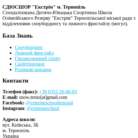
СДЮСШОР "Екстрім" м. Тернопіль
Спеціалізована Дитячо-Юнацька Спортивна Школа
Олімпійського Резерву "Екстрім" Тернопільської міської ради з
відділеннями сноубордингу та лижного фристайлу (могул).
База Знань
Сноубординг
Лижний фристайл
Гірськолижний спорт
Скейтбординг
Роликові ковзани
Контакти
Телефон (факс):
+38 0352 26-80-83
E-mail:
snow.terno[at]gmail.com
Facebook:
@extremeschoolternopil
Instagram
:
@extremeschool
Адреса школи
:
вул. Київська, 3Б
м. Тернопіль
Україна