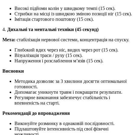
Високі підйоми колін у швидкому темпі (15 сек).
Стрибки на місці із швидкою зміною позиції ніг (15 сек).
Імітація стартового поштовху (15 сек).
4.
Дихальні та ментальні техніки (45 секунд)
Мета:
стабілізація нервової системи, концентрація на спуску.
Глибокий вдих через ніс, видих через рот (15 сек).
Візуалізація траси / руху (15 сек).
Напруження і розслаблення м’язів (15 сек).
Висновки
Методика дозволяє за 3 хвилини досягти оптимальної
готовності.
Допомагає уникнути травм і покращити результати.
Регулярне виконання забезпечує стабільність і
впевненість на старті.
Рекомендації до впровадження
Виконуйте розминку в однаковій послідовності.
Підлаштовуйте інтенсивність під свої фізичні
можливості.