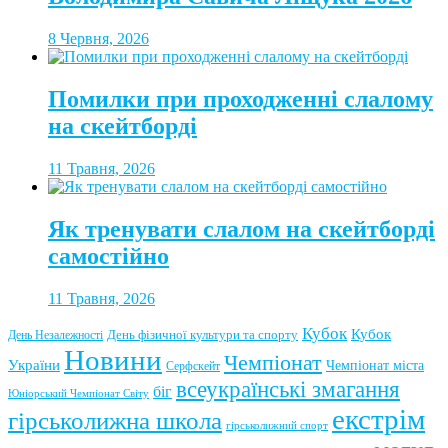
8 Червня, 2026
Помилки при проходженні слалому
на скейтборді
11 Травня, 2026
Як тренувати слалом на скейтборді
самостійно
11 Травня, 2026
Кубок
Кубок
День фізичної культури та спорту
День Незалежності
Новини
Чемпіонат
України
Чемпіонат міста
Серфскейт
всеукраїнські змагання
біг
Юніорський Чемпіонат Світу
екстрім
гірськолижна школа
гірськолижний спорт