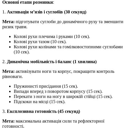
Основні етапи розминки
:
1.
Активація м’язів і суглобів (30 секунд)
Мета:
підготувати суглоби до динамічного руху та зменшити
ризик травм.
Колові рухи плечима і руками (10 сек).
Колові рухи тазом (10 сек).
Колові рухи колінами та гомілковостопними суглобами
(10 сек).
2.
Динамічна мобільність і баланс (1 хвилина)
Мета:
активізувати ноги та корпус, покращити контроль
рівноваги.
Пружинисті присідання (15 сек).
Випади вперед з поворотом корпусу (15 сек).
Перекати з ноги на ногу в широкій стійці (15 сек).
Підскоки на місці (15 сек).
3.
Експлозивна готовність (45 секунд)
Мета:
максимальна активація сили та рефлекторної
готовності.