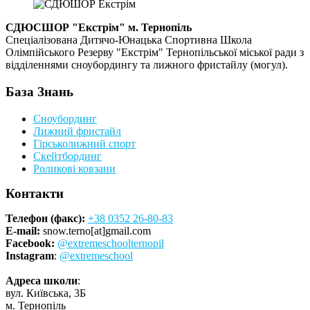
СДЮСШОР "Екстрім" м. Тернопіль
Спеціалізована Дитячо-Юнацька Спортивна Школа
Олімпійського Резерву "Екстрім" Тернопільської міської ради з
відділеннями сноубордингу та лижного фристайлу (могул).
База Знань
Сноубординг
Лижний фристайл
Гірськолижний спорт
Скейтбординг
Роликові ковзани
Контакти
Телефон (факс):
+38 0352 26-80-83
E-mail:
snow.terno[at]gmail.com
Facebook:
@extremeschoolternopil
Instagram
:
@extremeschool
Адреса школи
:
вул. Київська, 3Б
м. Тернопіль