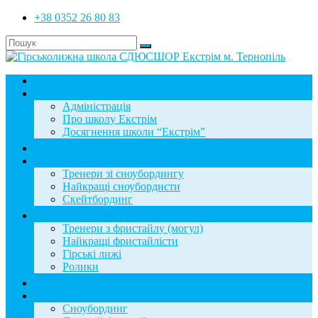
+38 0352 26 80 83
Головна
Школа
Адміністрація
Про школу Екстрім
Досягнення школи “Екстрім”
Новини
Сноубординг
Тренери зі сноубордингу
Найкращі сноубордисти
Скейтбординг
Фристайл
Тренери з фристайлу (могул)
Найкращі фристайлісти
Гірські лижі
Ролики
Фотогалерея
База знань
Сноубординг