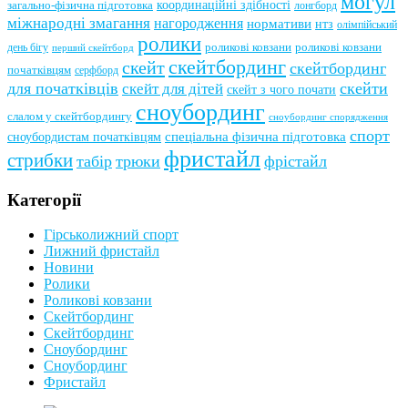
могул
координаційні здібності
загально-фізична підготовка
лонгборд
міжнародні змагання
нагородження
нормативи
нтз
олімпійський
ролики
роликові ковзани
роликові ковзани
день бігу
перший скейтборд
скейтбординг
скейт
скейтбординг
початківцям
серфборд
для початківців
скейти
скейт для дітей
скейт з чого почати
сноубординг
слалом у скейтбордингу
сноубординг спорядження
спорт
сноубордистам початківцям
спеціальна фізична підготовка
фристайл
стрибки
табір
трюки
фрістайл
Категорії
Гірськолижний спорт
Лижний фристайл
Новини
Ролики
Роликові ковзани
Скейтбординг
Скейтбординг
Сноубординг
Сноубординг
Фристайл