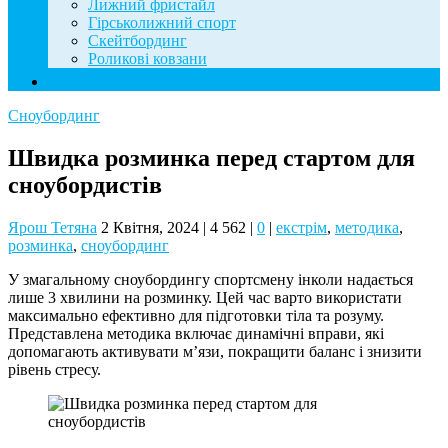
Лижний фристайл
Гірськолижний спорт
Скейтбординг
Роликові ковзани
Контакти
Сноубординг
Швидка розминка перед стартом для
сноубордистів
Ярош Тетяна
2 Квітня, 2024
|
4 562
|
0
|
екстрім
,
методика
,
розминка
,
сноубординг
У змагальному сноубордингу спортсмену інколи надається
лише 3 хвилини на розминку. Цей час варто використати
максимально ефективно для підготовки тіла та розуму.
Представлена методика включає динамічні вправи, які
допомагають активувати м’язи, покращити баланс і знизити
рівень стресу.