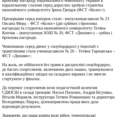
Бронзову нагороду національного чемпіонату України в
паралельному слаломі серед дорослих здобула студентка
економічного університету Ірина Грещук (ФСТ «Колос»).
Призерками серед юніорок стали : випускниця школи № 23
Оксана Мерц – ФСТ «Колос» (дві срібних і бронзова
нагорода) та студентка економічного університету Тетяна
Копчак – (випускниця ЗОШ № 20, ФСТ «Динамо») – срібна і
бронзова нагороди.
Чемпіонкою серед дівчат у сноубордкросі у боротьбі з
трамплінами стала учениця школи № 20 – Тетяна Тарнавська –
ФСТ «Динамо»;
На жаль, не обійшлося без травм в дисципліні сноубордкрос,
де багато спортсменів, включаючи двох наших, травмувалися
в кваліфікаційних заїздах на складних віражах і не змогли
стартувати у фіналах.
До перемог спортсменів вели педагогічний колектив
СДЮСШ в складі тренерів: Наталі Пазунки, Андрія Бігуняка,
Віталія Моравля, інструктора Тетяни Романишин та директора
Володимира Ліщука, ціленаправлена праця яких дала
відповідні результати.
Зважаючи, що наша країна веде війну, тернопільські