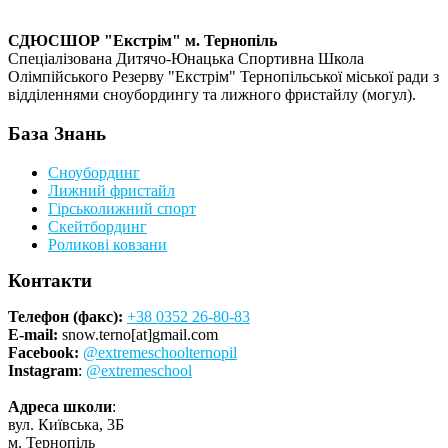
СДЮСШОР "Екстрім" м. Тернопіль
Спеціалізована Дитячо-Юнацька Спортивна Школа
Олімпійського Резерву "Екстрім" Тернопільської міської ради з
відділеннями сноубордингу та лижного фристайлу (могул).
База Знань
Сноубординг
Лижний фристайл
Гірськолижний спорт
Скейтбординг
Роликові ковзани
Контакти
Телефон (факс):
+38 0352 26-80-83
E-mail:
snow.terno[at]gmail.com
Facebook:
@extremeschoolternopil
Instagram
:
@extremeschool
Адреса школи
:
вул. Київська, 3Б
м. Тернопіль