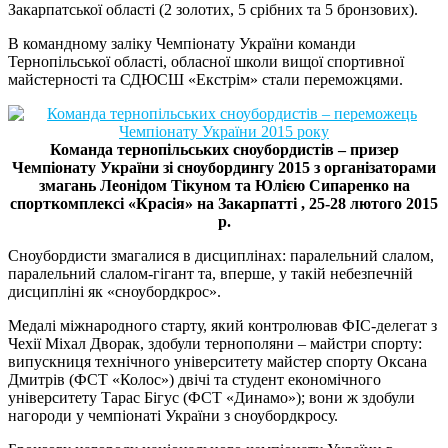
Закарпатської області (2 золотих, 5 срібних та 5 бронзових).
В командному заліку Чемпіонату України команди
Тернопільської області, обласної школи вищої спортивної
майстерності та СДЮСШ «Екстрім» стали переможцями.
Команда тернопільських сноубордистів – призер
Чемпіонату України зі сноубордингу 2015 з організаторами
змагань Леонідом Тікуном та Юлією Сипаренко на
спорткомплексі «Красія» на Закарпатті , 25-28 лютого 2015
р.
Сноубордисти змагалися в дисциплінах: паралельний слалом,
паралельний слалом-гігант та, вперше, у такій небезпечній
дисципліні як «сноубордкрос».
Медалі міжнародного старту, який контролював ФІС-делегат з
Чехії Міхал Дворак, здобули тернополяни – майстри спорту:
випускниця технічного університету майстер спорту Оксана
Дмитрів (ФСТ «Колос») двічі та студент економічного
університету Тарас Бігус (ФСТ «Динамо»); вони ж здобули
нагороди у чемпіонаті України з сноубордкросу.