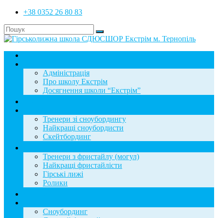
+38 0352 26 80 83
Головна
Школа
Адміністрація
Про школу Екстрім
Досягнення школи “Екстрім”
Новини
Сноубординг
Тренери зі сноубордингу
Найкращі сноубордисти
Скейтбординг
Фристайл
Тренери з фристайлу (могул)
Найкращі фристайлісти
Гірські лижі
Ролики
Фотогалерея
База знань
Сноубординг