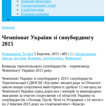
Лижний фристайл
Гірськолижний спорт
Скейтбординг
Роликові ковзани
Контакти
Новини
Чемпіонат України зі сноубордингу
2015
Романишин Тетяна
5 Березня, 2015
|
485
|
0
|
гірськолижна
школа
,
екстрім
,
Новини
,
сноубординг
,
Чемпіонат
Команда тернопільських сноубордистів – переможець
Чемпіонату України 2015 року.
Чемпіонат України зі сноубордингу 2015: сноубордисти
Тернопільської СДЮСШ «Екстрім» міської ради та Обласної
школи вищої спортивної майстерності здобули 12 нагород на
Чемпіонаті України серед дорослих і юніорів та міжнародних
змаганнях за участю спортсменів з 6 областей України та
сноубордистів з Польщі, Грузії, Чехії та Угорщини з 24 лютого
по 2 березня 2015 року на спорткомплексі «Красія»