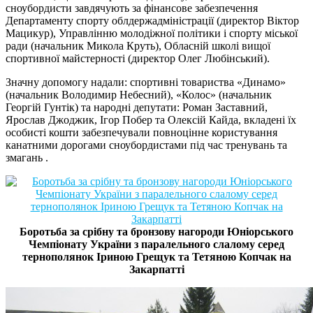
сноубордисти завдячують за фінансове забезпечення
Департаменту спорту облдержадміністрації (директор Віктор
Мацикур), Управлінню молодіжної політики і спорту міської
ради (начальник Микола Круть), Обласній школі вищої
спортивної майстерності (директор Олег Любінський).
Значну допомогу надали: спортивні товариства «Динамо»
(начальник Володимир Небесний), «Колос» (начальник
Георгій Гунтік) та народні депутати: Роман Заставний,
Ярослав Джоджик, Ігор Побер та Олексій Кайда, вкладені їх
особисті кошти забезпечували повноцінне користування
канатними дорогами сноубордистами під час тренувань та
змагань .
Боротьба за срібну та бронзову нагороди Юніорського
Чемпіонату України з паралельного слалому серед
тернополянок Іриною Грещук та Тетяною Копчак на
Закарпатті