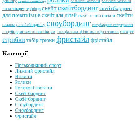
роликові ковзани
роликові ковзани
день бігу
перший скейтборд
скейтбординг
скейт
скейтбординг
початківцям
серфборд
для початківців
скейти
скейт для дітей
скейт з чого почати
сноубординг
слалом у скейтбордингу
сноубординг спорядження
спорт
сноубордистам початківцям
спеціальна фізична підготовка
фристайл
стрибки
табір
трюки
фрістайл
Категорії
Гірськолижний спорт
Лижний фристайл
Новини
Ролики
Роликові ковзани
Скейтбординг
Скейтбординг
Сноубординг
Сноубординг
Фристайл