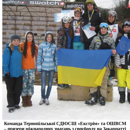
Команда Тернопільської СДЮСШ «Екстрім» та ОШВСМ
– призери міжнародних змагань з сноуборду на Закарпатті