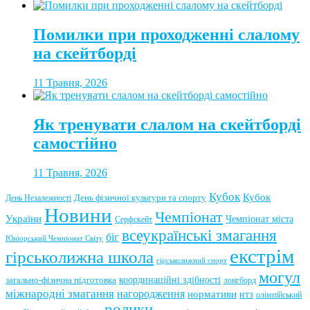
Помилки при проходженні слалому
на скейтборді
11 Травня, 2026
Як тренувати слалом на скейтборді
самостійно
11 Травня, 2026
Кубок
Кубок
День фізичної культури та спорту
День Незалежності
Новини
Чемпіонат
України
Чемпіонат міста
Серфскейт
всеукраїнські змагання
біг
Юніорський Чемпіонат Світу
екстрім
гірськолижна школа
гірськолижний спорт
могул
координаційні здібності
загально-фізична підготовка
лонгборд
міжнародні змагання
нагородження
нормативи
нтз
олімпійський
ролики