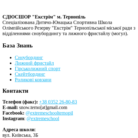
СДЮСШОР "Екстрім" м. Тернопіль
Спеціалізована Дитячо-Юнацька Спортивна Школа
Олімпійського Резерву "Екстрім" Тернопільської міської ради з
відділеннями сноубордингу та лижного фристайлу (могул).
База Знань
Сноубординг
Лижний фристайл
Гірськолижний спорт
Скейтбординг
Роликові ковзани
Контакти
Телефон (факс):
+38 0352 26-80-83
E-mail:
snow.terno[at]gmail.com
Facebook:
@extremeschoolternopil
Instagram
:
@extremeschool
Адреса школи
:
вул. Київська, 3Б