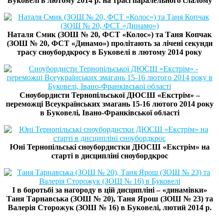
Буковелі в лютому 2014 р. на трасі паралельного слалому
Наталя Смик (ЗОШ № 20, ФСТ «Колос») та Таня Копчак
(ЗОШ № 20, ФСТ «Динамо») пролітають за лічені секунди
трасу сноубордкросу в Буковелі в лютому 2014 року
Сноубордисти Тернопільської ДЮСШ «Екстрім» –
переможці Всеукраїнських змагань 15-16 лютого 2014 року
в Буковелі, Івано-Франківської області
Юні Тернопільські сноубордистки ДЮСШ «Екстрім» на
старті в дисципліні сноубордкрос
І в боротьбі за нагороду в цій дисципліні – «динамівки»
Таня Тарнавська (ЗОШ № 20), Таня Ярош (ЗОШ № 23) та
Валерія Сторожук (ЗОШ № 16) в Буковелі, лютий 2014 р.