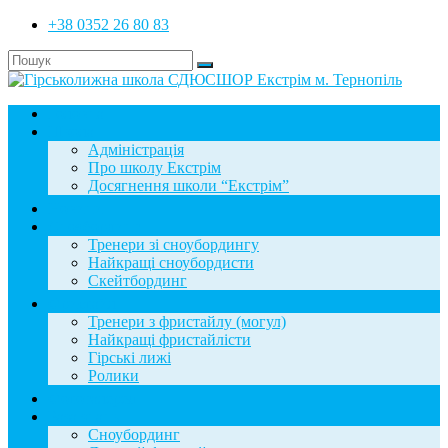
+38 0352 26 80 83
Головна
Школа
Адміністрація
Про школу Екстрім
Досягнення школи “Екстрім”
Новини
Сноубординг
Тренери зі сноубордингу
Найкращі сноубордисти
Скейтбординг
Фристайл
Тренери з фристайлу (могул)
Найкращі фристайлісти
Гірські лижі
Ролики
Фотогалерея
База знань
Сноубординг