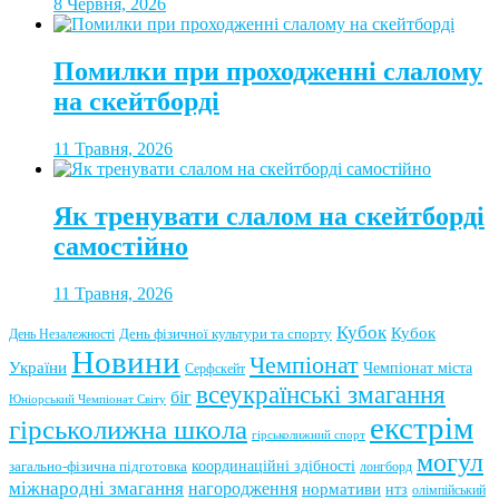
8 Червня, 2026
Помилки при проходженні слалому
на скейтборді
11 Травня, 2026
Як тренувати слалом на скейтборді
самостійно
11 Травня, 2026
Кубок
Кубок
День фізичної культури та спорту
День Незалежності
Новини
Чемпіонат
України
Чемпіонат міста
Серфскейт
всеукраїнські змагання
біг
Юніорський Чемпіонат Світу
екстрім
гірськолижна школа
гірськолижний спорт
могул
координаційні здібності
загально-фізична підготовка
лонгборд
міжнародні змагання
нагородження
нормативи
нтз
олімпійський