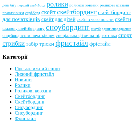
ролики
роликові ковзани
роликові ковзани
день бігу
перший скейтборд
скейтбординг
скейт
скейтбординг
початківцям
серфборд
для початківців
скейти
скейт для дітей
скейт з чого почати
сноубординг
слалом у скейтбордингу
сноубординг спорядження
спорт
сноубордистам початківцям
спеціальна фізична підготовка
фристайл
стрибки
табір
трюки
фрістайл
Категорії
Гірськолижний спорт
Лижний фристайл
Новини
Ролики
Роликові ковзани
Скейтбординг
Скейтбординг
Сноубординг
Сноубординг
Фристайл