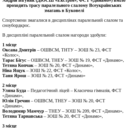
Андрій Бігуняк (ДЮСШ «Екстрім», ФСТ «Динамо») вміло
проходить трасу паралельного слалому Всеукраїнських
змагань в Буковелі
Спортсмени змагалися в дисциплінах паралельний слалом та
сноубордкрос.
В дисципліні паралельний слалом нагороди здобули:
1 місце
Оксана Дмитрів
– ОШВСМ, ТНТУ – ЗОШ № 23, ФСТ
«Колос»,
Тарас Бігус
– ОШВСМ, ТНЕУ – ЗОШ № 19, ФСТ «Динамо»,
Тетяна Копчак
– ЗОШ № 20, ФСТ «Динамо»,
Ніна Ящук
– ЗОШ № 22, ФСТ «Колос»,
Таня Ярош
– ЗОШ № 23, ФСТ «Динамо»
2 місце
Уляна Буда
– Педагогічний ліцей – Класична гімназія, ФСТ
«Динамо»,
Юлія Гречин
– ОШВСМ, ТНЕУ – ЗОШ № 20, ФСТ
«Динамо»,
Володимир Мамчур
– ТНЕУ – ЗОШ № 209, ФСТ «Динамо»,
Тетяна Тарнавська
– ЗОШ № 20, ФСТ «Динамо»,
3 місце