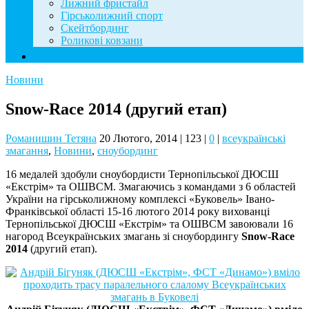
Лижний фристайл
Гірськолижний спорт
Скейтбординг
Роликові ковзани
Контакти
Новини
Snow-Race 2014 (другий етап)
Романишин Тетяна
20 Лютого, 2014
|
123
|
0
|
всеукраїнські
змагання
,
Новини
,
сноубординг
16 медалей здобули сноубордисти Тернопільської ДЮСШ
«Екстрім» та ОШВСМ. Змагаючись з командами з 6 областей
України на гірськолижному комплексі «Буковель» Івано-
Франківської області 15-16 лютого 2014 року вихованці
Тернопільської ДЮСШ «Екстрім» та ОШВСМ завоювали 16
нагород Всеукраїнських змагань зі сноубордингу
Snow-Race
2014
(другий етап).