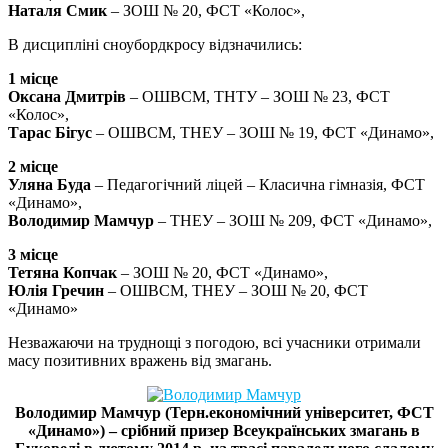
Наталя Смик
– ЗОШ № 20, ФСТ «Колос»,
В дисципліні сноубордкросу відзначились:
1 місце
Оксана Дмитрів
– ОШВСМ, ТНТУ – ЗОШ № 23, ФСТ
«Колос»,
Тарас Бігус
– ОШВСМ, ТНЕУ – ЗОШ № 19, ФСТ «Динамо»,
2 місце
Уляна Буда
– Педагогічний ліцей – Класична гімназія, ФСТ
«Динамо»,
Володимир Мамчур
– ТНЕУ – ЗОШ № 209, ФСТ «Динамо»,
3 місце
Тетяна Копчак
– ЗОШ № 20, ФСТ «Динамо»,
Юлія Гречин
– ОШВСМ, ТНЕУ – ЗОШ № 20, ФСТ
«Динамо»
Незважаючи на труднощі з погодою, всі учасники отримали
масу позитивних вражень від змагань.
Володимир Мамчур (Терн.економічний університет, ФСТ
«Динамо») – срібний призер Всеукраїнських змагань в