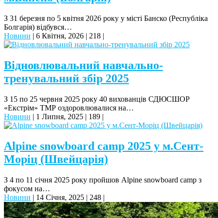
З 31 березня по 5 квітня 2026 року у місті Банско (Республіка
Болгарія) відбувся…
Новини
|
6 Квітня, 2026
|
218
|
Відновлювальний навчально-
тренувальний збір 2025
З 15 по 25 червня 2025 року 40 вихованців СДЮСШОР
«Екстрім» ТМР оздоровлювалися на…
Новини
|
1 Липня, 2025
|
189
|
Alpine snowboard camp 2025 у м.Сент-
Моріц (Швейцарія)
З 4 по 11 січня 2025 року пройшов Alpine snowboard camp з
фокусом на…
Новини
|
14 Січня, 2025
|
248
|