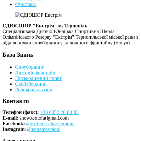
Фристайл
СДЮСШОР "Екстрім" м. Тернопіль
Спеціалізована Дитячо-Юнацька Спортивна Школа
Олімпійського Резерву "Екстрім" Тернопільської міської ради з
відділеннями сноубордингу та лижного фристайлу (могул).
База Знань
Сноубординг
Лижний фристайл
Гірськолижний спорт
Скейтбординг
Роликові ковзани
Контакти
Телефон (факс):
+38 0352 26-80-83
E-mail:
snow.terno[at]gmail.com
Facebook:
@extremeschoolternopil
Instagram
:
@extremeschool
Адреса школи
: