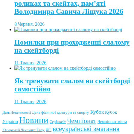
роликах та скейтах, пам’яті
Володимира Савича Ліщука 2026
8 Червня, 2026
Помилки при проходженні слалому
на скейтборді
11 Травня, 2026
Як тренувати слалом на скейтборді
самостійно
11 Травня, 2026
Кубок
Кубок
День фізичної культури та спорту
День Незалежності
Новини
Чемпіонат
України
Чемпіонат міста
Серфскейт
всеукраїнські змагання
біг
Юніорський Чемпіонат Світу