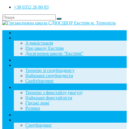
+38 0352 26 80 83
Головна
Школа
Адміністрація
Про школу Екстрім
Досягнення школи “Екстрім”
Новини
Сноубординг
Тренери зі сноубордингу
Найкращі сноубордисти
Скейтбординг
Фристайл
Тренери з фристайлу (могул)
Найкращі фристайлісти
Гірські лижі
Ролики
Фотогалерея
База знань
Сноубординг