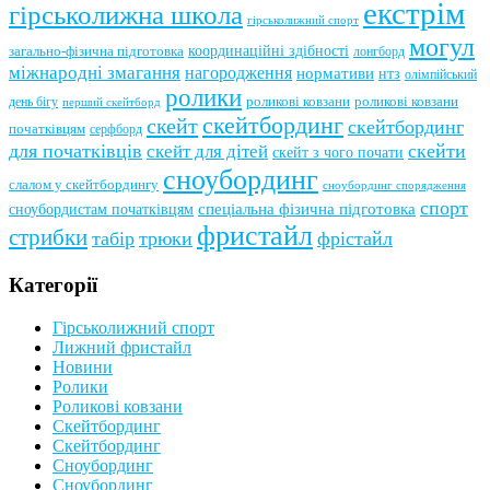
екстрім
гірськолижна школа
гірськолижний спорт
могул
координаційні здібності
загально-фізична підготовка
лонгборд
міжнародні змагання
нагородження
нормативи
нтз
олімпійський
ролики
роликові ковзани
роликові ковзани
день бігу
перший скейтборд
скейтбординг
скейт
скейтбординг
початківцям
серфборд
для початківців
скейти
скейт для дітей
скейт з чого почати
сноубординг
слалом у скейтбордингу
сноубординг спорядження
спорт
сноубордистам початківцям
спеціальна фізична підготовка
фристайл
стрибки
табір
трюки
фрістайл
Категорії
Гірськолижний спорт
Лижний фристайл
Новини
Ролики
Роликові ковзани
Скейтбординг
Скейтбординг
Сноубординг
Сноубординг